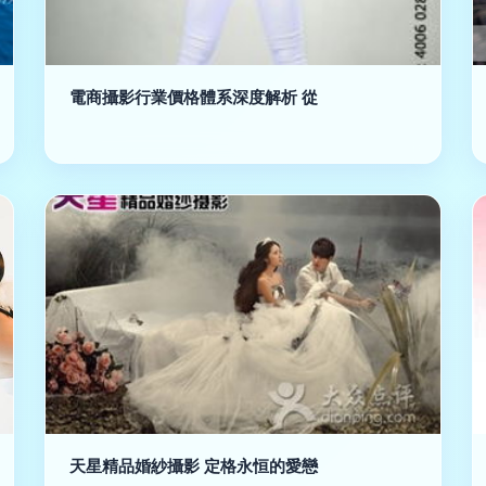
電商攝影行業價格體系深度解析 從
天星精品婚紗攝影 定格永恒的愛戀