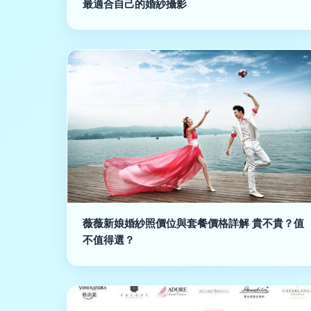
最適合自己的婚紗攝影
薇薇新娘婚紗照價位與套餐價格詳解 貴不貴？值
不值得選？