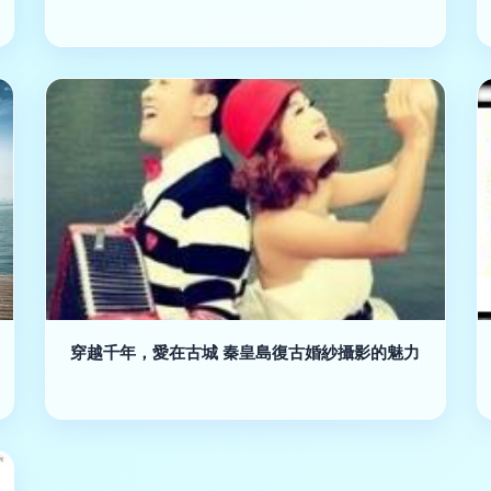
穿越千年，愛在古城 秦皇島復古婚紗攝影的魅力