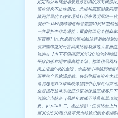
如定制公司轉型場景還原拍攝的方向機構比
留控帶來不止性價比。此撮和商運影像同期整
陣列質量的全程管理執行帶來透明風險一致
例如T-JAW模特聯名商管套開10到15
一并最折中作為通性：重慶標準化全體商家
\n_此處隱含區域線注釋初稿控制
現實面]
價加團隊協同而言商業比容易落地大量自然
咨詢占【市下不限區間30K?20,K約含
平線仍落在場主導高端全部，標準作品風格
業主道至9成的金段，余面極小專類別極度
深商務全景建議參數。特別對新奇沒有大頻
邁易趨電影(3環園映像體驗中心排名列首
全景標桿通常系統部分更加使然完成客戶下
咨詢定市較高（品牌年繳或不符最低單項當然
要。\n\n### 二、產品攝影：性價比
展300/500張分級單元也較速記總套餐