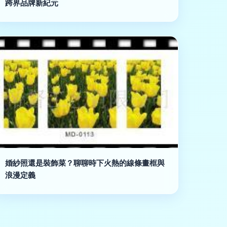
跨界品牌新紀元
婚紗照還是裝飾菜？聊聊時下火熱的線條畫框與
浪漫定義