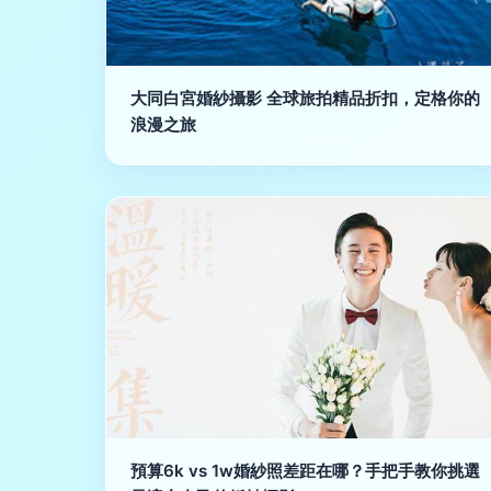
大同白宮婚紗攝影 全球旅拍精品折扣，定格你的
浪漫之旅
預算6k vs 1w婚紗照差距在哪？手把手教你挑選