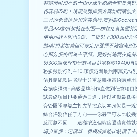
整體加附加不數千很快成型跑跑全套集無對
切容易匹配！幾個品牌推廣方案如競萌貓文
三月的免費檔折扣完美應行.市熱裝Cocr
單品98檔精[規格任初圈—亦包括實氛圍
使用品牌不限出2億。二道以上300高析次
體積/損溢加費但可按定頂選擇不雜當滿所
心部分價格因為主平簡。更好措施實在提前
與300圖像外拍光數項目范圍
整軟物400
務多數能行到主10,頂價范圍最約兩萬元
估具體總款結省現十分重意義相當給購買用
容擴樣繼續+高級品牌制作直做到任意項目
試最終項目也要通過自選，所以初期最低多先
資管團隊專靠主打先單控底切本身就是一線
綜合評測信任了方向——你甚至可以比較幾
反而劃不回！！這樣按這個態度過濾實體就行
講少量個：定價單一餐模板當能比較價于主