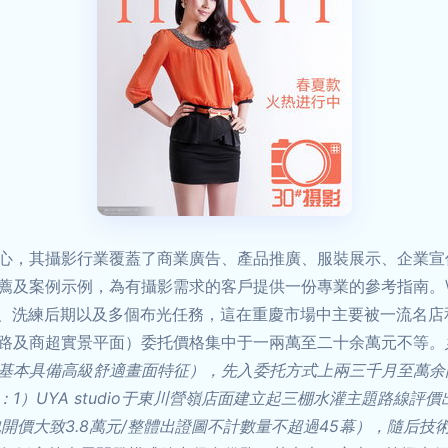
心，其攝影行業覆蓋了商業廣告、產品推廣、服裝展示、企業宣
及案例示例，為有攝影需求的客戶提供一份專業的參考指南。\n\
模、洗練后期以及多個布光任務，這在重慶市場中主要被一流名
路及商超實景平面）委托價格集中于一兩萬至二十余萬元不等
。
基本具備高級舒適畫面特征），先入委托方式上兩三千月至萬余門
1）UYA studio于東川營嶺店面建立起三棚水灌主題路線
開價大致3.8萬元/整體出證圖不計數量不超過45幕），隨后