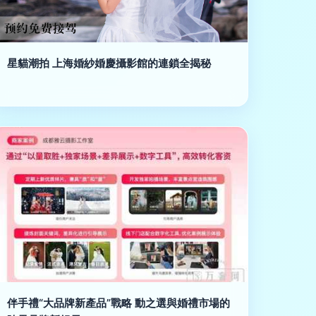
星貓潮拍 上海婚紗婚慶攝影館的連鎖全揭秘
伴手禮“大品牌新產品”戰略 動之選與婚禮市場的