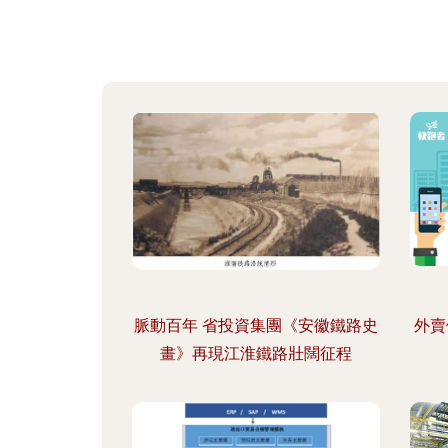
脈動百年 省投資集團《安徽鐵路史
外賣
畫》再現江淮鐵路壯闊征程