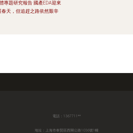
體專題研究報告 國產EDA迎來
展春天，但追趕之路依然艱辛
電話：1367711**
地址：上海市奉賢區西閘公路1036號1幢