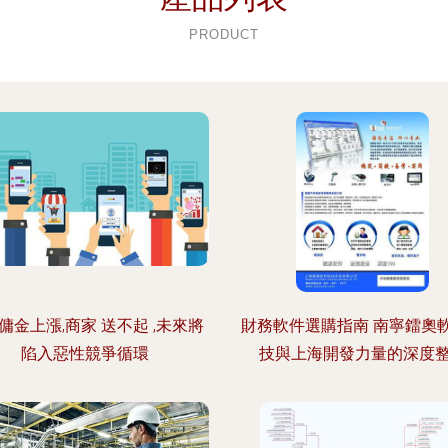
PRODUCT
傭金上漲,商家 送不起 ,未來將
財務軟件選購指南 南寧鐳奧
陷入惡性競爭循環
技與上海開發力量的深度