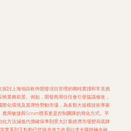
文探討上海地區軟件開發項目管理的獨特實踐和常見挑
反映業務前景。例如，開發商用往往會引發協議修改，
國際化環境及其彈性勞動市場，為各類大規模技術專家
用敏捷與Scrum體系更是控制團隊的簡化方式。平
動化方法減低代價確保準則受大計量經濟市場變局底牌
約當實系則又點動已從協并借力布局以求全國積極金融