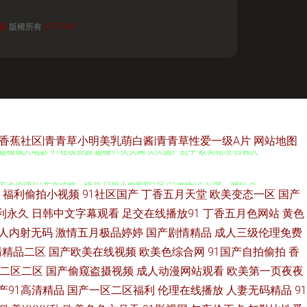
發
版權所有
SITEMAP
青草香蕉社区|青青草小明美乳萌白酱|青青草性爱一级A片
网站地图
 超碰成人电影 91在线资源 超碰91久久网 久久国产乱子 欧美轮理 日韩穴
卡伦理AV 东京传媒一级片 日韩小电影院1区 91尤物18 AV第一网址 白
福利偷拍小视频
91社区国产
丁香五月天堂
欧美变态一区
国产
在线播放 91在线bb 久久91精品 另类激情无毒不卡 老司机性爰视频 精品
利永久
日韩中文字幕观看
足交在线播放91
丁香五月色网站
黄色
人内射无码
激情五月极品婷婷
国产剧情精品
成人三级伦理免费
人黄色网 国产极品视频久久 九九国产热 狼友综合网 青青草青娱乐 三级网做
清精品二区
国产欧美在线视频
欧美色综合网
91国产自拍偷拍
香
二区二区
国产偷窥盗摄视频
成人动漫网站观看
欧美第一页夜夜
利网址导航 国产超碰人人 黑人ay人与兽 福利A片 成人视屏在线 成人依人
产91高清精品
国产一区二区福利
伦理在线播放
人妻无码精品
91