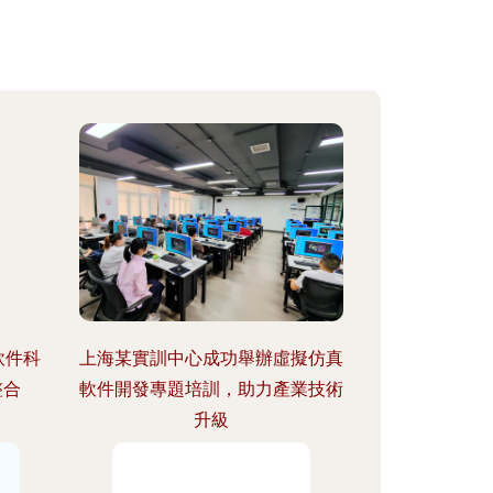
軟件科
上海某實訓中心成功舉辦虛擬仿真
整合
軟件開發專題培訓，助力產業技術
升級