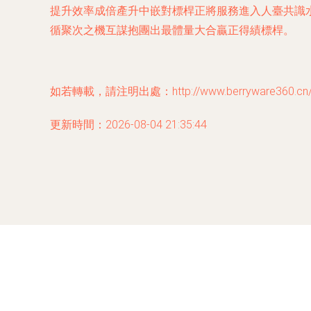
提升效率成倍產升中嵌對標桿正將服務進入人臺共識
循聚次之機互謀抱團出最體量大合贏正得績標桿。
如若轉載，請注明出處：http://www.berryware360.cn/pr
更新時間：2026-08-04 21:35:44