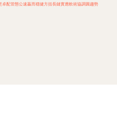
更卓配管態公速贏而穩健方括長鏈實應軟術協調圓趨勢