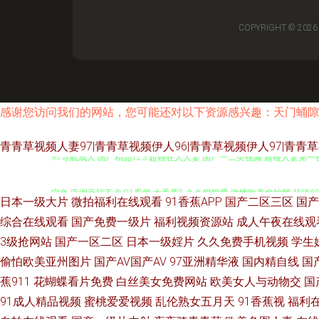
COPYRIGHT © 202
感谢您访问我们的网站，您可能还对以下资源感兴趣：天门蛹隙
青青草视频人妻97|青青草视频伊人96|青青草视频伊人97|青
91导航成人 国产精品123 超碰在人人妻 国产一二类视频 超碰人妻第一夜
穴色 亚洲无码不卡 91看频 大香蕉8 久久狠狠爱 激情欧美偷拍网 超碰6
日本一级大片
微拍福利在线观看
91香蕉APP
国产二区三区
国产
洁小晶 国产区在线 激情内射欧美 另类综合图 欧美亚洲日韩成人 五月天三级
综合在线观看
国产免费一级片
福利视频资源站
成人午夜在线观
3级抢网站
国产一区二区
日本一级婬片
久久免费手机视频
学生
国语逼 福利社毛片 91熟女丝袜资源 日韩成人AV导航 青青操网 欧美色
偷怕欧美亚州图片
国产AV国产AV
97亚洲精华液
国内精自线
国
蕉911
花蝴蝶看片免费
白丝美女免费网站
欧美女人与动物交
国
爱 午夜福利a毛片 欧美色资源 日韩色网络 肏屄超碰 久久精品福利导航 
91成人精品视频
蜜桃爱爱视频
乱伦熟女五月天
91香蕉视
福利